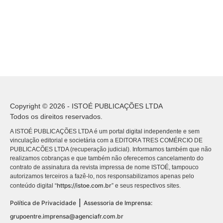
Copyright © 2026 - ISTOÉ PUBLICAÇÕES LTDA
Todos os direitos reservados.
A ISTOÉ PUBLICAÇÕES LTDA é um portal digital independente e sem
vinculação editorial e societária com a EDITORA TRES COMÉRCIO DE
PUBLICACÕES LTDA (recuperação judicial). Informamos também que não
realizamos cobranças e que também não oferecemos cancelamento do
contrato de assinatura da revista impressa de nome ISTOÉ, tampouco
autorizamos terceiros a fazê-lo, nos responsabilizamos apenas pelo
https://istoe.com.br
conteúdo digital “
” e seus respectivos sites.
|
Política de Privacidade
Assessoria de Imprensa:
grupoentre.imprensa@agenciafr.com.br