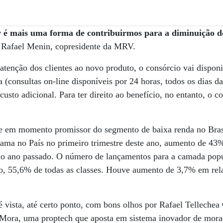
é mais uma forma de contribuirmos para a diminuição do 
Rafael Menin, copresidente da MRV.
atenção dos clientes ao novo produto, o consórcio vai disponib
ia (consultas on-line disponíveis por 24 horas, todos os dias 
usto adicional. Para ter direito ao benefício, no entanto, o 
e em momento promissor do segmento de baixa renda no Bras
ama no País no primeiro trimestre deste ano, aumento de 43%
 do ano passado. O número de lançamentos para a camada popu
no, 55,6% de todas as classes. Houve aumento de 3,7% em re
vista, até certo ponto, com bons olhos por Rafael Tellechea
 aMora, uma proptech que aposta em sistema inovador de mora