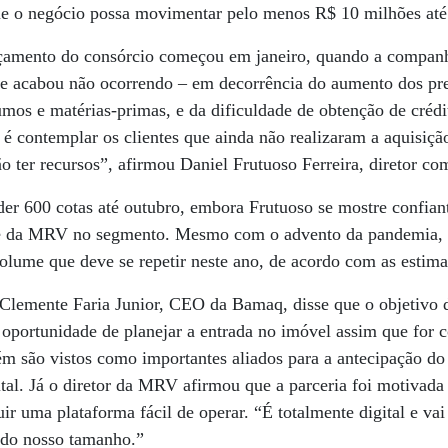
e o negócio possa movimentar pelo menos R$ 10 milhões até
çamento do consórcio começou em janeiro, quando a companhi
e acabou não ocorrendo – em decorrência do aumento dos pre
umos e matérias-primas, e da dificuldade de obtenção de crédi
é contemplar os clientes que ainda não realizaram a aquisiçã
ão ter recursos”, afirmou Daniel Frutuoso Ferreira, diretor c
er 600 cotas até outubro, embora Frutuoso se mostre confian
se da MRV no segmento. Mesmo com o advento da pandemia,
lume que deve se repetir neste ano, de acordo com as estimat
Clemente Faria Junior, CEO da Bamaq, disse que o objetivo
a oportunidade de planejar a entrada no imóvel assim que for
m são vistos como importantes aliados para a antecipação do
tal. Já o diretor da MRV afirmou que a parceria foi motivada 
ir uma plataforma fácil de operar. “É totalmente digital e va
do nosso tamanho.”