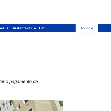
her
Sustentável
Pet
Anuncie
itar o pagamento da