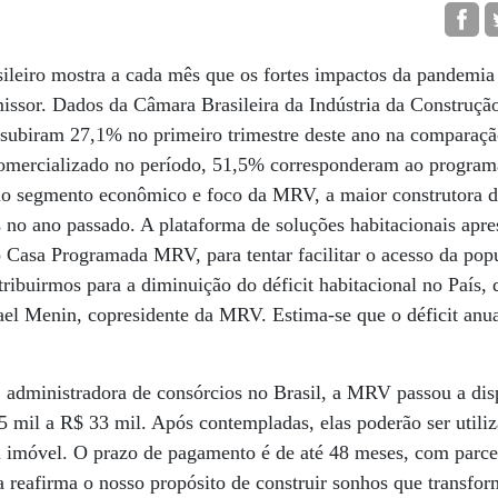
ileiro mostra a cada mês que os fortes impactos da pandemia
missor. Dados da Câmara Brasileira da Indústria da Construç
 subiram 27,1% no primeiro trimestre deste ano na compara
comercializado no período, 51,5% corresponderam ao program
ao segmento econômico e foco da MRV, a maior construtora 
 no ano passado. A plataforma de soluções habitacionais apr
io Casa Programada MRV, para tentar facilitar o acesso da pop
ibuirmos para a diminuição do déficit habitacional no País, 
 Menin, copresidente da MRV. Estima-se que o déficit anua
dministradora de consórcios no Brasil, a MRV passou a dispo
,5 mil a R$ 33 mil. Após contempladas, elas poderão ser utili
m imóvel. O prazo de pagamento é de até 48 meses, com parce
 reafirma o nosso propósito de construir sonhos que transfo