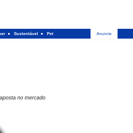
her
Sustentável
Pet
Anuncie
a aposta no mercado