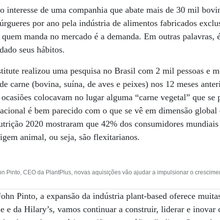
 o interesse de uma companhia que abate mais de 30 mil bovi
rgueres por ano pela indústria de alimentos fabricados exclu
 quem manda no mercado é a demanda. Em outras palavras, é
ado seus hábitos.
itute realizou uma pesquisa no Brasil com 2 mil pessoas e me
e carne (bovina, suína, de aves e peixes) nos 12 meses anter
ocasiões colocavam no lugar alguma “carne vegetal” que se 
nacional é bem parecido com o que se vê em dimensão global
utrição 2020 mostraram que 42% dos consumidores mundiais 
gem animal, ou seja, são flexitarianos.
n Pinto, CEO da PlantPlus, novas aquisições vão ajudar a impulsionar o crescimen
ohn Pinto, a expansão da indústria plant-based oferece muit
e e da Hilary’s, vamos continuar a construir, liderar e inovar