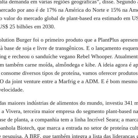
 alta demanda em várias regiões geográficas”, disse. Segundo 
ercado por ano é de 17% na América do Norte e 15% na Amér
o valor do mercado global de plant-based era estimado em U
US$ 25 bilhões em 2030.
n Burger foi o primeiro produto que a PlantPlus apresen
 à base de soja e livre de transgênicos. E o lançamento esq
ing e recheou o sanduíche vegano Rebel Whooper. Atualmente
tem também carne moída, almôndega e kibe. A ideia agora é a
consome diversos tipos de proteína, vamos oferecer produtos
O da joint venture entre a Marfrig e a ADM. E é bom mesmo 
velocidade.
as maiores indústrias de alimentos do mundo, investiu 341 m
 a Vivera, terceira maior empresa do segmento plant-based n
base de planta, a companhia tem a linha Incrível Seara; a mar
panhola Biotech, que marca a entrada no setor de proteína cul
 pesquisa. A BRF, que também integra a lista das lideranças 