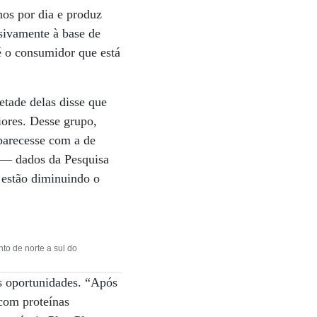
nos por dia e produz
sivamente à base de
 o consumidor que está
tade delas disse que
iores. Desse grupo,
parecesse com a de
 — dados da Pesquisa
estão diminuindo o
to de norte a sul do
as oportunidades. “Após
 com proteínas