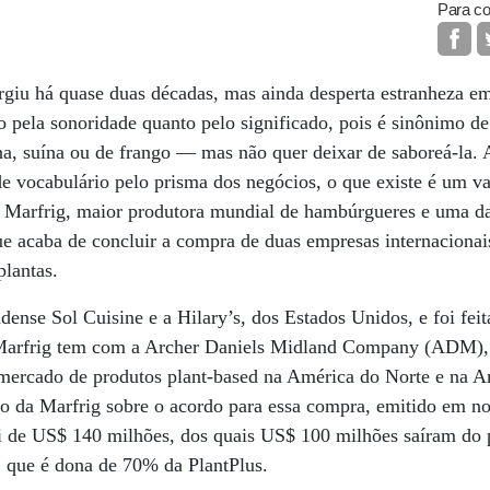
Para co
urgiu há quase duas décadas, mas ainda desperta estranheza e
 pela sonoridade quanto pelo significado, pois é sinônimo d
, suína ou de frango — mas não quer deixar de saboreá-la. 
e vocabulário pelo prisma dos negócios, o que existe é um va
a Marfrig, maior produtora mundial de hambúrgueres e uma da
ue acaba de concluir a compra de duas empresas internaciona
plantas.
dense Sol Cuisine e a Hilary’s, dos Estados Unidos, e foi fei
a Marfrig tem com a Archer Daniels Midland Company (ADM),
o mercado de produtos plant-based na América do Norte e na 
 da Marfrig sobre o acordo para essa compra, emitido em n
oi de US$ 140 milhões, dos quais US$ 100 milhões saíram do 
, que é dona de 70% da PlantPlus.