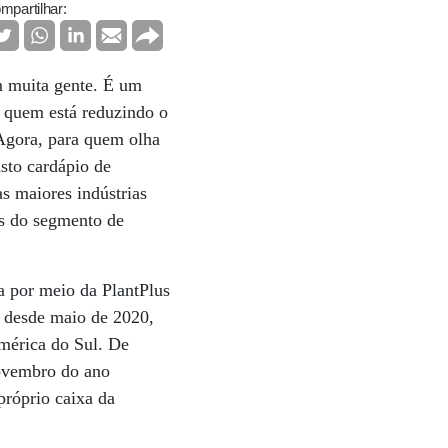
mpartilhar:
m muita gente. É um
e quem está reduzindo o
Agora, para quem olha
sto cardápio de
s maiores indústrias
is do segmento de
ta por meio da PlantPlus
 desde maio de 2020,
América do Sul. De
ovembro do ano
próprio caixa da