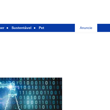
her
Sustentável
Pet
Anuncie