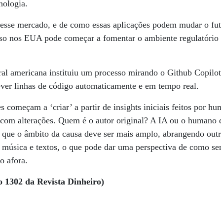
nologia.
desse mercado, e de como essas aplicações podem mudar o fut
o nos EUA pode começar a fomentar o ambiente regulatório p
eral americana instituiu um processo mirando o Github Copilo
rever linhas de código automaticamente e em tempo real.
 começam a ‘criar’ a partir de insights iniciais feitos por h
com alterações. Quem é o autor original? A IA ou o humano 
m que o âmbito da causa deve ser mais amplo, abrangendo out
, música e textos, o que pode dar uma perspectiva de como ser
 afora.
o 1302 da Revista Dinheiro)