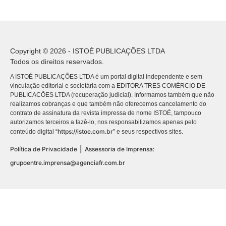
Copyright © 2026 - ISTOÉ PUBLICAÇÕES LTDA
Todos os direitos reservados.
A ISTOÉ PUBLICAÇÕES LTDA é um portal digital independente e sem
vinculação editorial e societária com a EDITORA TRES COMÉRCIO DE
PUBLICACÕES LTDA (recuperação judicial). Informamos também que não
realizamos cobranças e que também não oferecemos cancelamento do
contrato de assinatura da revista impressa de nome ISTOÉ, tampouco
autorizamos terceiros a fazê-lo, nos responsabilizamos apenas pelo
https://istoe.com.br
conteúdo digital “
” e seus respectivos sites.
|
Política de Privacidade
Assessoria de Imprensa:
grupoentre.imprensa@agenciafr.com.br