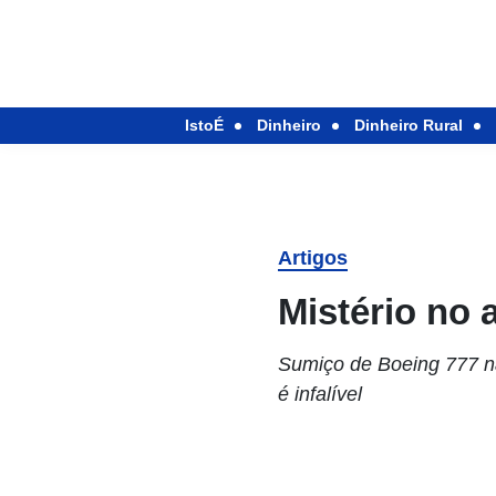
IstoÉ
Dinheiro
Dinheiro Rural
Artigos
Mistério no 
Sumiço de Boeing 777 n
é infalível