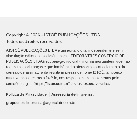
Copyright © 2026 - ISTOÉ PUBLICAÇÕES LTDA
Todos os direitos reservados.
A ISTOÉ PUBLICAÇÕES LTDA é um portal digital independente e sem
vinculação editorial e societária com a EDITORA TRES COMÉRCIO DE
PUBLICACÕES LTDA (recuperação judicial). Informamos também que não
realizamos cobranças e que também não oferecemos cancelamento do
contrato de assinatura da revista impressa de nome ISTOÉ, tampouco
autorizamos terceiros a fazê-lo, nos responsabilizamos apenas pelo
https://istoe.com.br
conteúdo digital “
” e seus respectivos sites.
|
Política de Privacidade
Assessoria de Imprensa:
grupoentre.imprensa@agenciafr.com.br