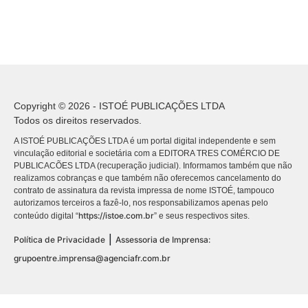
Copyright © 2026 - ISTOÉ PUBLICAÇÕES LTDA
Todos os direitos reservados.
A ISTOÉ PUBLICAÇÕES LTDA é um portal digital independente e sem
vinculação editorial e societária com a EDITORA TRES COMÉRCIO DE
PUBLICACÕES LTDA (recuperação judicial). Informamos também que não
realizamos cobranças e que também não oferecemos cancelamento do
contrato de assinatura da revista impressa de nome ISTOÉ, tampouco
autorizamos terceiros a fazê-lo, nos responsabilizamos apenas pelo
https://istoe.com.br
conteúdo digital “
” e seus respectivos sites.
|
Política de Privacidade
Assessoria de Imprensa:
grupoentre.imprensa@agenciafr.com.br