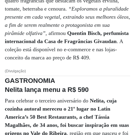
quatro fragrâncias que destacam os vegetais ervilha,
tomate, beterraba e cenoura.
“Exploramos a pluralidade
presente em cada vegetal, extraindo seus melhores óleos,
a fim de serem realmente o protagonista em sua
pirâmide olfativa”
, afirmou
Quentin Bisch, perfumista
internacional da Casa de Fragrâncias Givaudan
. A
coleção está disponível no e-commerce e nas lojas-
conceito da marca ao preço de R$ 409.
(Divulgação)
GASTRONOMIA
Nelita lança menu a R$ 590
Para celebrar o terceiro aniversário do
Nelita, cuja
cozinha autoral mereceu o 21º lugar no Latin
America’s 50 Best Restaurants, a chef Tássia
Magalhães, de 34 anos, foi buscar inspiração em suas
origens no Vale do Ribeira
, região em que nasceu e foi