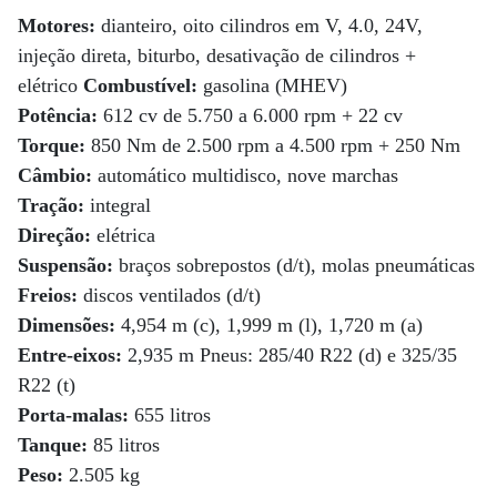
Motores:
dianteiro, oito cilindros em V, 4.0, 24V,
injeção direta, biturbo, desativação de cilindros +
elétrico
Combustível:
gasolina (MHEV)
Potência:
612 cv de 5.750 a 6.000 rpm + 22 cv
Torque:
850 Nm de 2.500 rpm a 4.500 rpm + 250 Nm
Câmbio:
automático multidisco, nove marchas
Tração:
integral
Direção:
elétrica
Suspensão:
braços sobrepostos (d/t), molas pneumáticas
Freios:
discos ventilados (d/t)
Dimensões:
4,954 m (c), 1,999 m (l), 1,720 m (a)
Entre-eixos:
2,935 m Pneus: 285/40 R22 (d) e 325/35
R22 (t)
Porta-malas:
655 litros
Tanque:
85 litros
Peso:
2.505 kg