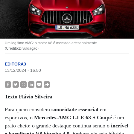
Um legítimo AMG: o motor V8 é montado artesanalmente
(Crédito:Divulgação)
EDITORA3
13/12/2024 - 16:50
Texto Flávio Silveira
Para quem considera
sonoridade essencial
em
esportivos, o
Mercedes-AMG GLE 63 S Coupé
é um
prato cheio: o grande destaque continua sendo o
incrível
e barulhento V8 biturbo 4.0
. Embora ele seja híbrido