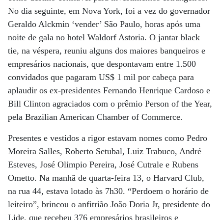
No dia seguinte, em Nova York, foi a vez do governador
Geraldo Alckmin ‘vender’ São Paulo, horas após uma
noite de gala no hotel Waldorf Astoria. O jantar black
tie, na véspera, reuniu alguns dos maiores banqueiros e
empresários nacionais, que despontavam entre 1.500
convidados que pagaram US$ 1 mil por cabeça para
aplaudir os ex-presidentes Fernando Henrique Cardoso e
Bill Clinton agraciados com o prêmio Person of the Year,
pela Brazilian American Chamber of Commerce.
Presentes e vestidos a rigor estavam nomes como Pedro
Moreira Salles, Roberto Setubal, Luiz Trabuco, André
Esteves, José Olimpio Pereira, José Cutrale e Rubens
Ometto. Na manhã de quarta-feira 13, o Harvard Club,
na rua 44, estava lotado às 7h30. “Perdoem o horário de
leiteiro”, brincou o anfitrião João Doria Jr, presidente do
Lide, que recebeu 376 empresários brasileiros e