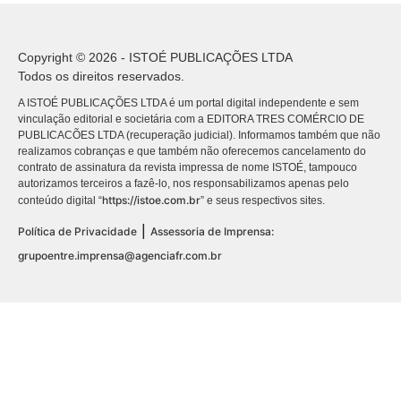
Copyright © 2026 - ISTOÉ PUBLICAÇÕES LTDA
Todos os direitos reservados.
A ISTOÉ PUBLICAÇÕES LTDA é um portal digital independente e sem
vinculação editorial e societária com a EDITORA TRES COMÉRCIO DE
PUBLICACÕES LTDA (recuperação judicial). Informamos também que não
realizamos cobranças e que também não oferecemos cancelamento do
contrato de assinatura da revista impressa de nome ISTOÉ, tampouco
autorizamos terceiros a fazê-lo, nos responsabilizamos apenas pelo
https://istoe.com.br
conteúdo digital “
” e seus respectivos sites.
|
Política de Privacidade
Assessoria de Imprensa:
grupoentre.imprensa@agenciafr.com.br