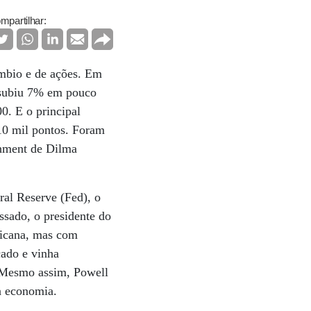
mpartilhar:
mbio e de ações. Em
 subiu 7% em pouco
0. E o principal
10 mil pontos. Foram
chment de Dilma
ral Reserve (Fed), o
sado, o presidente do
ricana, mas com
cado e vinha
. Mesmo assim, Powell
a economia.