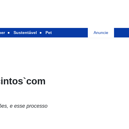
her
Sustentável
Pet
Anuncie
cintos`com
ões, e esse processo