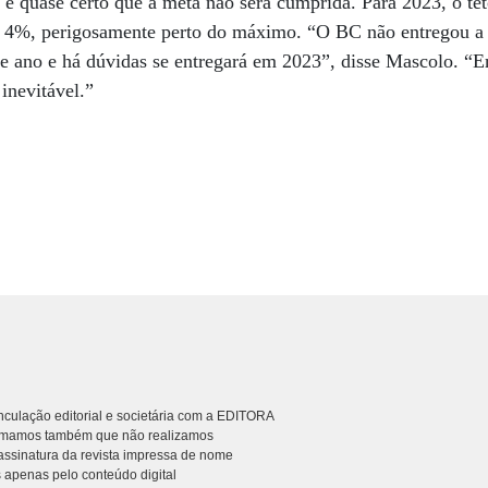
é quase certo que a meta não será cumprida. Para 2023, o te
em 4%, perigosamente perto do máximo. “O BC não entregou a
ste ano e há dúvidas se entregará em 2023”, disse Mascolo. 
inevitável.”
culação editorial e societária com a EDITORA
rmamos também que não realizamos
ssinatura da revista impressa de nome
 apenas pelo conteúdo digital