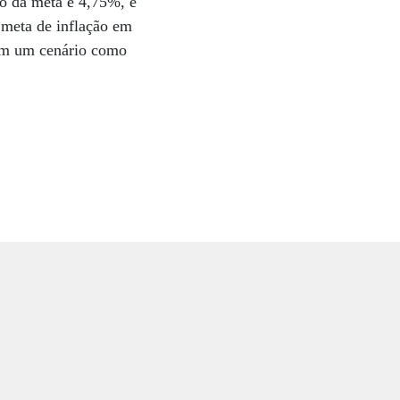
to da meta é 4,75%, e
 meta de inflação em
“Em um cenário como