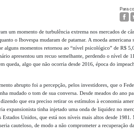
Para co
foram um momento de turbulência extrema nos mercados de câ
r quanto o Ibovespa mudaram de patamar. A moeda americana
r alguns momentos retornou ao “nível psicológico” de R$ 5,0
nário apresentou um recuo semelhante, perdendo o nível de 1
 em queda, algo que não ocorria desde 2016, época do impea
mento abrupto foi a percepção, pelos investidores, que o Fede
tinha mudado o tom de sua conversa. Desde meados do ano pas
dizendo que era preciso retirar os estímulos à economia ame
ria expansionista tinha injetado uma onda de liquidez no mer
s Estados Unidos, que está nos níveis mais altos desde 1981
 seria cauteloso, de modo a não comprometer a recuperação d