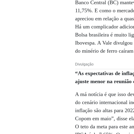
Banco Central (BC) mantev
11,75%. E como o mercado c
apreciou em relação a quas
Há um complicador adicion
Bolsa brasileira é muito l
Ibovespa. A Vale divulgou 
do minério de ferro caíra
Divulgação
“As expectativas de infla
ajuste menor na reuniã
A má notícia é que isso de
do cenário internacional in
inflação são altas para 20
Copom em maio”, disse el
O teto da meta para este a