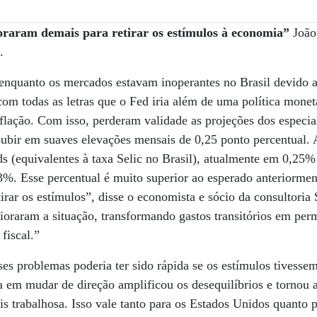
raram demais para retirar os estímulos à economia”
João
.
 enquanto os mercados estavam inoperantes no Brasil devido a
com todas as letras que o Fed iria além de uma política monet
nflação. Com isso, perderam validade as projeções dos especial
subir em suaves elevações mensais de 0,25 ponto percentual.
 (equivalentes à taxa Selic no Brasil), atualmente em 0,25%
3%. Esse percentual é muito superior ao esperado anteriormen
rar os estímulos”, disse o economista e sócio da consultoria
oraram a situação, transformando gastos transitórios em per
fiscal.”
es problemas poderia ter sido rápida se os estímulos tivessem
a em mudar de direção amplificou os desequilíbrios e tornou
is trabalhosa. Isso vale tanto para os Estados Unidos quanto p