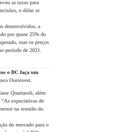
evou as taxas para
ecisões, o dólar se
s desenvolvidos, a
endo por quase 25% do
esperado, mas os preços
mo período de 2021.
 que o BC faça um
anco Ourinvest.
iane Quartaroli, além
. “As expectativas de
e menor na reunião do
jeção do mercado para o