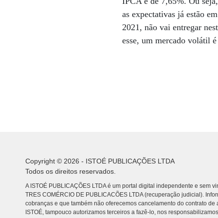
IPCA é de 7,65%. Ou seja, 
as expectativas já estão 
2021, não vai entregar ne
esse, um mercado volátil é 
Copyright © 2026 - ISTOÉ PUBLICAÇÕES LTDA
Todos os direitos reservados.
A ISTOÉ PUBLICAÇÕES LTDA é um portal digital independente e sem vin
TRES COMÉRCIO DE PUBLICACÕES LTDA (recuperação judicial). Info
cobranças e que também não oferecemos cancelamento do contrato de a
ISTOÉ, tampouco autorizamos terceiros a fazê-lo, nos responsabilizamos