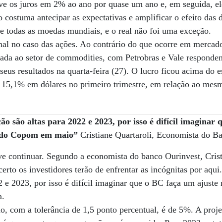
e os juros em 2% ao ano por quase um ano e, em seguida, el
ostuma antecipar as expectativas e amplificar o efeito das d
e todas as moedas mundiais, e o real não foi uma exceção.
al no caso das ações. Ao contrário do que ocorre em mercado
igada ao setor de commodities, com Petrobras e Vale respond
seus resultados na quarta-feira (27). O lucro ficou acima do 
m 15,1% em dólares no primeiro trimestre, em relação ao mes
ção são altas para 2022 e 2023, por isso é difícil imaginar
o do Copom em maio”
Cristiane Quartaroli, Economista do B
ve continuar. Segundo a economista do banco Ourinvest, Crist
certo os investidores terão de enfrentar as incógnitas por aqui
22 e 2023, por isso é difícil imaginar que o BC faça um ajust
a.
no, com a tolerância de 1,5 ponto percentual, é de 5%. A pro