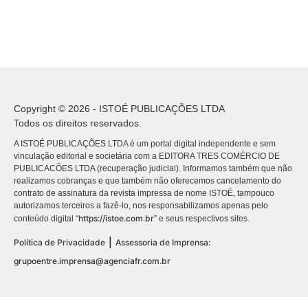
Copyright © 2026 - ISTOÉ PUBLICAÇÕES LTDA
Todos os direitos reservados.
A ISTOÉ PUBLICAÇÕES LTDA é um portal digital independente e sem
vinculação editorial e societária com a EDITORA TRES COMÉRCIO DE
PUBLICACÕES LTDA (recuperação judicial). Informamos também que não
realizamos cobranças e que também não oferecemos cancelamento do
contrato de assinatura da revista impressa de nome ISTOÉ, tampouco
autorizamos terceiros a fazê-lo, nos responsabilizamos apenas pelo
https://istoe.com.br
conteúdo digital “
” e seus respectivos sites.
|
Política de Privacidade
Assessoria de Imprensa:
grupoentre.imprensa@agenciafr.com.br