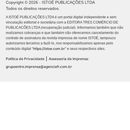
Copyright © 2026 - ISTOÉ PUBLICAÇÕES LTDA
Todos os direitos reservados.
A ISTOÉ PUBLICAÇÕES LTDA é um portal digital independente e sem
vinculação editorial e societária com a EDITORA TRES COMÉRCIO DE
PUBLICACÕES LTDA (recuperação judicial). Informamos também que não
realizamos cobranças e que também não oferecemos cancelamento do
contrato de assinatura da revista impressa de nome ISTOÉ, tampouco
autorizamos terceiros a fazê-lo, nos responsabilizamos apenas pelo
https://istoe.com.br
conteúdo digital “
” e seus respectivos sites.
|
Política de Privacidade
Assessoria de Imprensa:
grupoentre.imprensa@agenciafr.com.br