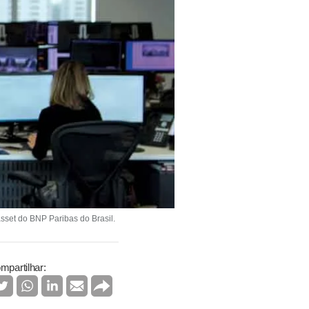
set do BNP Paribas do Brasil.
mpartilhar: