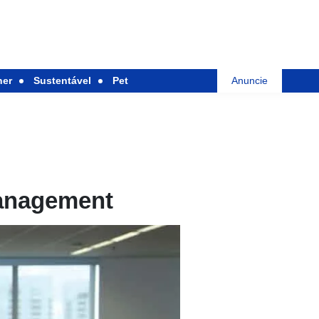
her
Sustentável
Pet
Anuncie
Management