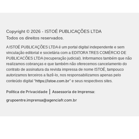
Copyright © 2026 - ISTOÉ PUBLICAÇÕES LTDA
Todos os direitos reservados.
A ISTOÉ PUBLICAÇÕES LTDA é um portal digital independente e sem
vinculação editorial e societária com a EDITORA TRES COMÉRCIO DE
PUBLICACÕES LTDA (recuperação judicial). Informamos também que não
realizamos cobranças e que também não oferecemos cancelamento do
contrato de assinatura da revista impressa de nome ISTOÉ, tampouco
autorizamos terceiros a fazê-lo, nos responsabilizamos apenas pelo
https://istoe.com.br
conteúdo digital “
” e seus respectivos sites.
|
Política de Privacidade
Assessoria de Imprensa:
grupoentre.imprensa@agenciafr.com.br