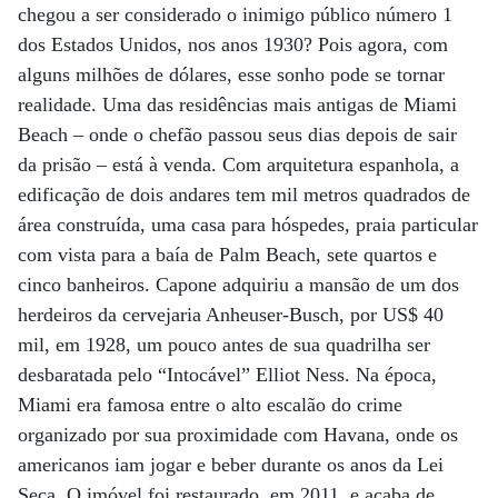
chegou a ser considerado o inimigo público número 1
dos Estados Unidos, nos anos 1930? Pois agora, com
alguns milhões de dólares, esse sonho pode se tornar
realidade. Uma das residências mais antigas de Miami
Beach – onde o chefão passou seus dias depois de sair
da prisão – está à venda. Com arquitetura espanhola, a
edificação de dois andares tem mil metros quadrados de
área construída, uma casa para hóspedes, praia particular
com vista para a baía de Palm Beach, sete quartos e
cinco banheiros. Capone adquiriu a mansão de um dos
herdeiros da cervejaria Anheuser-Busch, por US$ 40
mil, em 1928, um pouco antes de sua quadrilha ser
desbaratada pelo “Intocável” Elliot Ness. Na época,
Miami era famosa entre o alto escalão do crime
organizado por sua proximidade com Havana, onde os
americanos iam jogar e beber durante os anos da Lei
Seca. O imóvel foi restaurado, em 2011, e acaba de