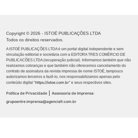
Copyright © 2026 - ISTOÉ PUBLICAÇÕES LTDA
Todos os direitos reservados.
A ISTOÉ PUBLICAÇÕES LTDA é um portal digital independente e sem
vinculação editorial e societária com a EDITORA TRES COMÉRCIO DE
PUBLICACÕES LTDA (recuperação judicial). Informamos também que não
realizamos cobranças e que também não oferecemos cancelamento do
contrato de assinatura da revista impressa de nome ISTOÉ, tampouco
autorizamos terceiros a fazê-lo, nos responsabilizamos apenas pelo
https://istoe.com.br
conteúdo digital “
” e seus respectivos sites.
|
Política de Privacidade
Assessoria de Imprensa:
grupoentre.imprensa@agenciafr.com.br