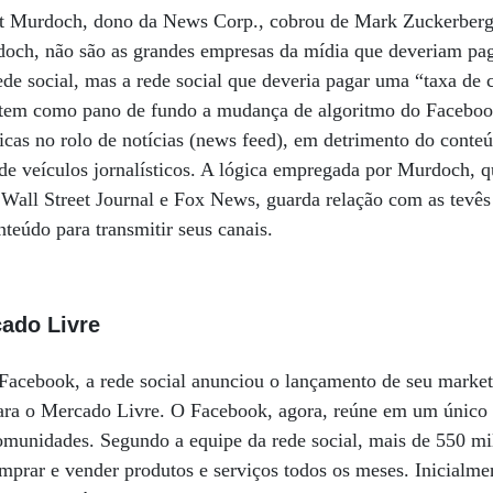
t Murdoch, dono da News Corp., cobrou de Mark Zuckerberg
ch, não são as grandes empresas da mídia que deveriam pa
ede social, mas a rede social que deveria pagar uma “taxa de
o tem como pano de fundo a mudança de algoritmo do Facebook
sicas no rolo de notícias (news feed), em detrimento do conte
 o de veículos jornalísticos. A lógica empregada por Murdoch, 
all Street Journal e Fox News, guarda relação com as tevês 
teúdo para transmitir seus canais.
cado Livre
Facebook, a rede social anunciou o lançamento de seu market
ara o Mercado Livre. O Facebook, agora, reúne em um único 
comunidades. Segundo a equipe da rede social, mais de 550 m
mprar e vender produtos e serviços todos os meses. Inicialme