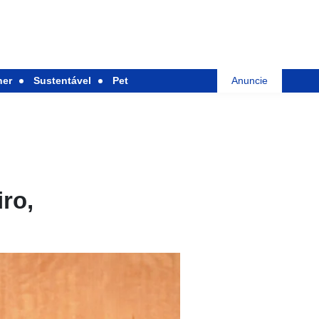
her
Sustentável
Pet
Anuncie
ro,