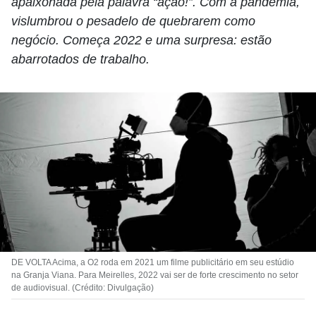
apaixonada pela palavra “ação!”. Com a pandemia,
vislumbrou o pesadelo de quebrarem como
negócio. Começa 2022 e uma surpresa: estão
abarrotados de trabalho.
DE VOLTA Acima, a O2 roda em 2021 um filme publicitário em seu estúdio
na Granja Viana. Para Meirelles, 2022 vai ser de forte crescimento no setor
de audiovisual. (Crédito: Divulgação)