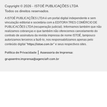
Copyright © 2026 - ISTOÉ PUBLICAÇÕES LTDA
Todos os direitos reservados.
A ISTOÉ PUBLICAÇÕES LTDA é um portal digital independente e sem
vinculação editorial e societária com a EDITORA TRES COMÉRCIO DE
PUBLICACÕES LTDA (recuperação judicial). Informamos também que não
realizamos cobranças e que também não oferecemos cancelamento do
contrato de assinatura da revista impressa de nome ISTOÉ, tampouco
autorizamos terceiros a fazê-lo, nos responsabilizamos apenas pelo
https://istoe.com.br
conteúdo digital “
” e seus respectivos sites.
|
Política de Privacidade
Assessoria de Imprensa:
grupoentre.imprensa@agenciafr.com.br