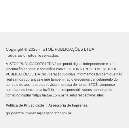
Copyright © 2026 - ISTOÉ PUBLICAÇÕES LTDA
Todos os direitos reservados.
A ISTOÉ PUBLICAÇÕES LTDA é um portal digital independente e sem
vinculação editorial e societária com a EDITORA TRES COMÉRCIO DE
PUBLICACÕES LTDA (recuperação judicial). Informamos também que não
realizamos cobranças e que também não oferecemos cancelamento do
contrato de assinatura da revista impressa de nome ISTOÉ, tampouco
autorizamos terceiros a fazê-lo, nos responsabilizamos apenas pelo
https://istoe.com.br
conteúdo digital “
” e seus respectivos sites.
|
Política de Privacidade
Assessoria de Imprensa:
grupoentre.imprensa@agenciafr.com.br