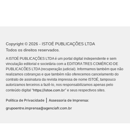
Copyright © 2026 - ISTOÉ PUBLICAÇÕES LTDA
Todos os direitos reservados.
A ISTOÉ PUBLICAÇÕES LTDA é um portal digital independente e sem
vinculação editorial e societária com a EDITORA TRES COMÉRCIO DE
PUBLICACÕES LTDA (recuperação judicial). Informamos também que não
realizamos cobranças e que também não oferecemos cancelamento do
contrato de assinatura da revista impressa de nome ISTOÉ, tampouco
autorizamos terceiros a fazê-lo, nos responsabilizamos apenas pelo
https://istoe.com.br
conteúdo digital “
” e seus respectivos sites.
|
Política de Privacidade
Assessoria de Imprensa:
grupoentre.imprensa@agenciafr.com.br