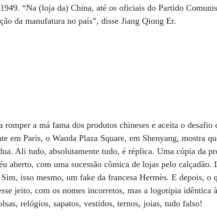
49. “Na (loja da) China, até os oficiais do Partido Comunist
ição da manufatura no país”, disse Jiang Qiong Er.
 romper a má fama dos produtos chineses e aceita o desafio d
ente em Paris, o Wanda Plaza Square, em Shenyang, mostra qu
ua. Ali tudo, absolutamente tudo, é réplica. Uma cópia da pr
éu aberto, com uma sucessão cômica de lojas pelo calçadão. 
. Sim, isso mesmo, um fake da francesa Hermès. E depois, o
esse jeito, com os nomes incorretos, mas a logotipia idêntica 
lsas, relógios, sapatos, vestidos, ternos, joias, tudo falso!