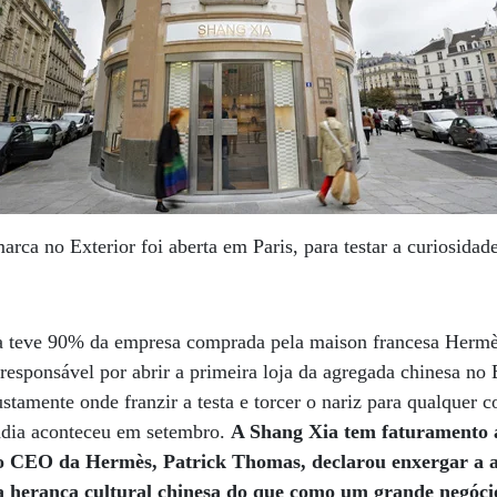
marca no Exterior foi aberta em Paris, para testar a curiosida
ca teve 90% da empresa comprada pela maison francesa Hermè
 responsável por abrir a primeira loja da agregada chinesa no 
tamente onde franzir a testa e torcer o nariz para qualquer c
sadia aconteceu em setembro.
A Shang Xia tem faturamento 
io CEO da Hermès, Patrick Thomas, declarou enxergar a 
a herança cultural chinesa do que como um grande negóci