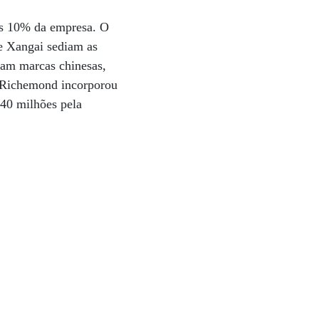
ros 10% da empresa. O
 e Xangai sediam as
am marcas chinesas,
o Richemond incorporou
840 milhões pela