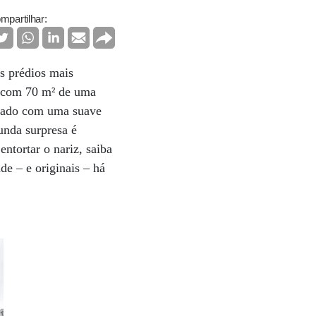
mpartilhar:
os prédios mais
ar com 70 m² de uma
izado com uma suave
gunda surpresa é
entortar o nariz, saiba
de – e originais – há