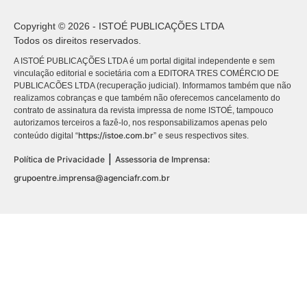
Copyright © 2026 - ISTOÉ PUBLICAÇÕES LTDA
Todos os direitos reservados.
A ISTOÉ PUBLICAÇÕES LTDA é um portal digital independente e sem
vinculação editorial e societária com a EDITORA TRES COMÉRCIO DE
PUBLICACÕES LTDA (recuperação judicial). Informamos também que não
realizamos cobranças e que também não oferecemos cancelamento do
contrato de assinatura da revista impressa de nome ISTOÉ, tampouco
autorizamos terceiros a fazê-lo, nos responsabilizamos apenas pelo
https://istoe.com.br
conteúdo digital “
” e seus respectivos sites.
|
Política de Privacidade
Assessoria de Imprensa:
grupoentre.imprensa@agenciafr.com.br