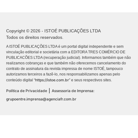
Copyright © 2026 - ISTOÉ PUBLICAÇÕES LTDA
Todos os direitos reservados.
A ISTOÉ PUBLICAÇÕES LTDA é um portal digital independente e sem
vinculação editorial e societária com a EDITORA TRES COMÉRCIO DE
PUBLICACÕES LTDA (recuperação judicial). Informamos também que não
realizamos cobranças e que também não oferecemos cancelamento do
contrato de assinatura da revista impressa de nome ISTOÉ, tampouco
autorizamos terceiros a fazê-lo, nos responsabilizamos apenas pelo
https://istoe.com.br
conteúdo digital “
” e seus respectivos sites.
|
Política de Privacidade
Assessoria de Imprensa:
grupoentre.imprensa@agenciafr.com.br