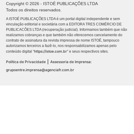
Copyright © 2026 - ISTOÉ PUBLICAÇÕES LTDA
Todos os direitos reservados.
A ISTOÉ PUBLICAÇÕES LTDA é um portal digital independente e sem
vinculação editorial e societária com a EDITORA TRES COMÉRCIO DE
PUBLICACÕES LTDA (recuperação judicial). Informamos também que não
realizamos cobranças e que também não oferecemos cancelamento do
contrato de assinatura da revista impressa de nome ISTOÉ, tampouco
autorizamos terceiros a fazê-lo, nos responsabilizamos apenas pelo
https://istoe.com.br
conteúdo digital “
” e seus respectivos sites.
|
Política de Privacidade
Assessoria de Imprensa:
grupoentre.imprensa@agenciafr.com.br