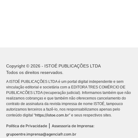
Copyright © 2026 - ISTOÉ PUBLICAÇÕES LTDA
Todos os direitos reservados.
A ISTOÉ PUBLICAÇÕES LTDA é um portal digital independente e sem
vinculação editorial e societária com a EDITORA TRES COMÉRCIO DE
PUBLICACÕES LTDA (recuperação judicial). Informamos também que não
realizamos cobranças e que também não oferecemos cancelamento do
contrato de assinatura da revista impressa de nome ISTOÉ, tampouco
autorizamos terceiros a fazê-lo, nos responsabilizamos apenas pelo
https://istoe.com.br
conteúdo digital “
” e seus respectivos sites.
|
Política de Privacidade
Assessoria de Imprensa:
grupoentre.imprensa@agenciafr.com.br