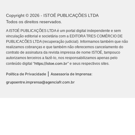
Copyright © 2026 - ISTOÉ PUBLICAÇÕES LTDA
Todos os direitos reservados.
A ISTOÉ PUBLICAÇÕES LTDA é um portal digital independente e sem
vinculação editorial e societária com a EDITORA TRES COMÉRCIO DE
PUBLICACÕES LTDA (recuperação judicial). Informamos também que não
realizamos cobranças e que também não oferecemos cancelamento do
contrato de assinatura da revista impressa de nome ISTOÉ, tampouco
autorizamos terceiros a fazê-lo, nos responsabilizamos apenas pelo
https://istoe.com.br
conteúdo digital “
” e seus respectivos sites.
|
Política de Privacidade
Assessoria de Imprensa:
grupoentre.imprensa@agenciafr.com.br