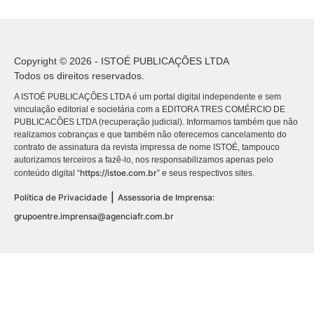
Copyright © 2026 - ISTOÉ PUBLICAÇÕES LTDA
Todos os direitos reservados.
A ISTOÉ PUBLICAÇÕES LTDA é um portal digital independente e sem
vinculação editorial e societária com a EDITORA TRES COMÉRCIO DE
PUBLICACÕES LTDA (recuperação judicial). Informamos também que não
realizamos cobranças e que também não oferecemos cancelamento do
contrato de assinatura da revista impressa de nome ISTOÉ, tampouco
autorizamos terceiros a fazê-lo, nos responsabilizamos apenas pelo
https://istoe.com.br
conteúdo digital “
” e seus respectivos sites.
|
Política de Privacidade
Assessoria de Imprensa:
grupoentre.imprensa@agenciafr.com.br