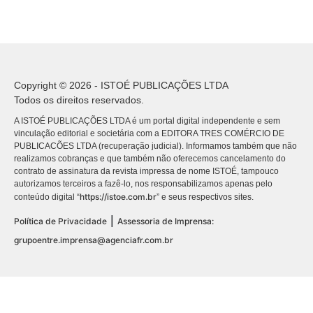
Copyright © 2026 - ISTOÉ PUBLICAÇÕES LTDA
Todos os direitos reservados.
A ISTOÉ PUBLICAÇÕES LTDA é um portal digital independente e sem
vinculação editorial e societária com a EDITORA TRES COMÉRCIO DE
PUBLICACÕES LTDA (recuperação judicial). Informamos também que não
realizamos cobranças e que também não oferecemos cancelamento do
contrato de assinatura da revista impressa de nome ISTOÉ, tampouco
autorizamos terceiros a fazê-lo, nos responsabilizamos apenas pelo
https://istoe.com.br
conteúdo digital “
” e seus respectivos sites.
|
Política de Privacidade
Assessoria de Imprensa:
grupoentre.imprensa@agenciafr.com.br