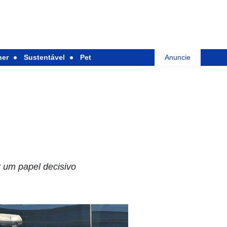
her
Sustentável
Pet
Anuncie
 um papel decisivo