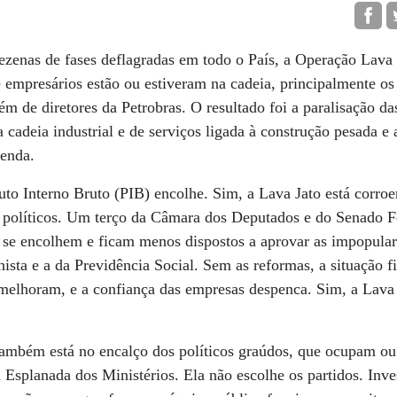
ezenas de fases deflagradas em todo o País, a Operação Lava 
 empresários estão ou estiveram na cadeia, principalmente os
ém de diretores da Petrobras. O resultado foi a paralisação da
a cadeia industrial e de serviços ligada à construção pesada e 
renda.
to Interno Bruto (PIB) encolhe. Sim, a Lava Jato está corro
 políticos. Um terço da Câmara dos Deputados e do Senado Fe
se encolhem e ficam menos dispostos a aprovar as impopulare
ista e a da Previdência Social. Sem as reformas, a situação fi
melhoram, e a confiança das empresas despenca. Sim, a Lava 
também está no encalço dos políticos graúdos, que ocupam o
 Esplanada dos Ministérios. Ela não escolhe os partidos. Inve