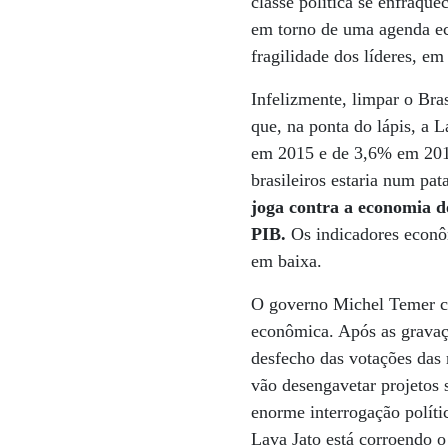
classe política se enfraqu
em torno de uma agenda ec
fragilidade dos líderes, em
Infelizmente, limpar o Bra
que, na ponta do lápis, a 
em 2015 e de 3,6% em 2016
brasileiros estaria num p
joga contra a economia do
PIB.
Os indicadores econôm
em baixa.
O governo Michel Temer com
econômica. Após as gravaçõ
desfecho das votações das 
vão desengavetar projetos
enorme interrogação polít
Lava Jato está corroendo 