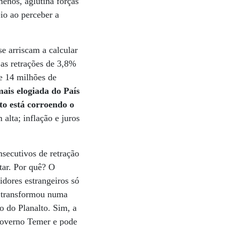
menos, aglutina forças
io ao perceber a
e arriscam a calcular
 as retrações de 3,8%
e 14 milhões de
ais elogiada do País
to está corroendo o
alta; inflação e juros
secutivos de retração
tar. Por quê? O
idores estrangeiros só
e transformou numa
o do Planalto. Sim, a
 governo Temer e pode