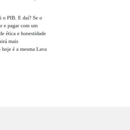
i o PIB. E daí? Se o
tar e pagar com um
de ética e honestidade
airá mais
IB hoje é a mesma Lava