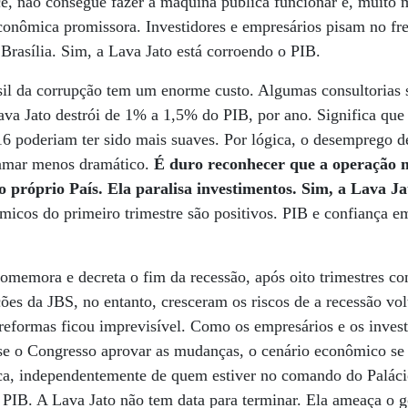
ece, não consegue fazer a máquina pública funcionar e, muito 
onômica promissora. Investidores e empresários pisam no fre
 Brasília. Sim, a Lava Jato está corroendo o PIB.
sil da corrupção tem um enorme custo. Algumas consultorias s
Lava Jato destrói de 1% a 1,5% do PIB, por ano. Significa que
 poderiam ter sido mais suaves. Por lógica, o desemprego d
atamar menos dramático.
É duro reconhecer que a operação m
 próprio País. Ela paralisa investimentos. Sim, a Lava Ja
icos do primeiro trimestre são positivos. PIB e confiança em 
emora e decreta o fim da recessão, após oito trimestres con
es da JBS, no entanto, cresceram os riscos de a recessão vol
reformas ficou imprevisível. Como os empresários e os invest
 se o Congresso aprovar as mudanças, o cenário econômico s
ica, independentemente de quem estiver no comando do Paláci
o PIB. A Lava Jato não tem data para terminar. Ela ameaça o