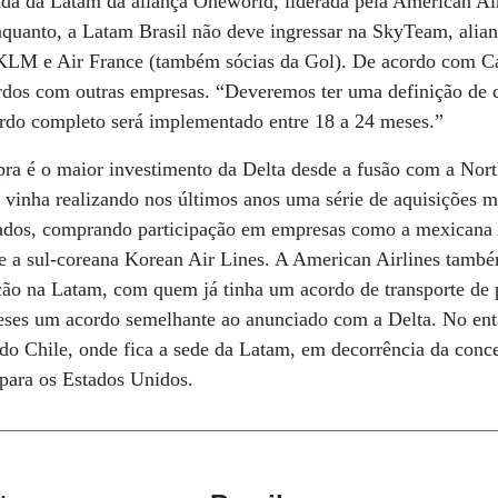
aída da Latam da aliança Oneworld, liderada pela American Air
quanto, a Latam Brasil não deve ingressar na SkyTeam, alian
LM e Air France (também sócias da Gol). De acordo com Cadi
ordos com outras empresas. “Deveremos ter uma definição de 
ordo completo será implementado entre 18 a 24 meses.”
a é o maior investimento da Delta desde a fusão com a Nort
 vinha realizando nos últimos anos uma série de aquisições 
ados, comprando participação em empresas como a mexicana
 a sul-coreana Korean Air Lines. A American Airlines també
ão na Latam, com quem já tinha um acordo de transporte de 
ses um acordo semelhante ao anunciado com a Delta. No ent
 do Chile, onde fica a sede da Latam, em decorrência da conc
para os Estados Unidos.