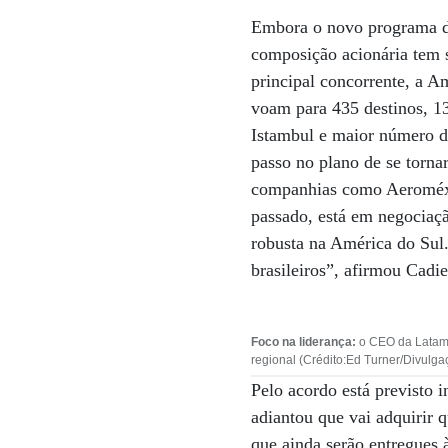
Embora o novo programa de
composição acionária tem s
principal concorrente, a Am
voam para 435 destinos, 1
Istambul e maior número 
passo no plano de se torna
companhias como Aeroméxic
passado, está em negociaçã
robusta na América do Sul.
brasileiros”, afirmou Cadie
Foco na liderança:
o CEO da Latam, 
regional (Crédito:Ed Turner/Divulga
Pelo acordo está previsto 
adiantou que vai adquirir 
que ainda serão entregues 