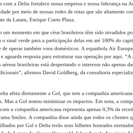
a com a Delta fortalece nossa empresa e nossa liderança na A
idade por meio de nossas redes de rotas que são altamente co
te da Latam, Enrique Cueto Plaza.
m um momento em que céus brasileiros têm sido invadidos po
 o sinal verde para a participação delas em até 100% do capi
ade de operar também voos domésticos. A espanhola Air Europa 
e aguarda resposta para estruturar sua operação por aqui. “A 
 aéreas brasileiras está despertando o interesse não apenas da
icionais”, afirmou David Goldberg, da consultoria especiali
elta afeta diretamente a Gol, que tem a companhia american
ida. Mas a Gol tentou minimizar os impactos. Em nota, a comp
com a companhia americana representa apenas 0,3% da receit
grama Smiles. A companhia disse ainda que todos os clientes
lhados por Gol e Delta terão seus bilhetes honrados normalm