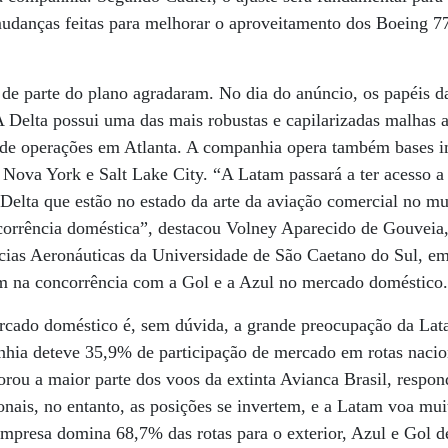
mudanças feitas para melhorar o aproveitamento dos Boeing
o de parte do plano agradaram. No dia do anúncio, os papéis
 Delta possui uma das mais robustas e capilarizadas malhas 
b de operações em Atlanta. A companhia opera também bases i
 Nova York e Salt Lake City. “A Latam passará a ter acesso a
a Delta que estão no estado da arte da aviação comercial no m
ncorrência doméstica”, destacou Volney Aparecido de Gouveia
ncias Aeronáuticas da Universidade de São Caetano do Sul, e
m na concorrência com a Gol e a Azul no mercado doméstico
cado doméstico é, sem dúvida, a grande preocupação da Lat
nhia deteve 35,9% de participação de mercado em rotas nacio
rou a maior parte dos voos da extinta Avianca Brasil, respond
nais, no entanto, as posições se invertem, e a Latam voa mui
empresa domina 68,7% das rotas para o exterior, Azul e Gol