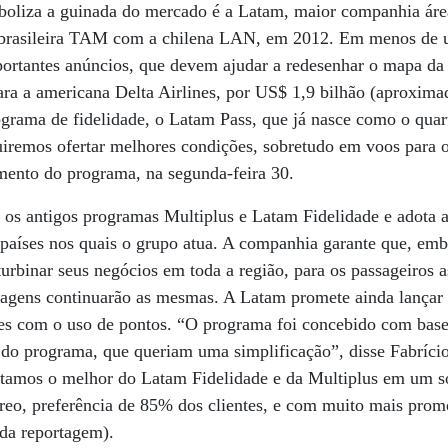
oliza a guinada do mercado é a Latam, maior companhia áre
 da brasileira TAM com a chilena LAN, em 2012. Em menos d
portantes anúncios, que devem ajudar a redesenhar o mapa da
ra a americana Delta Airlines, por US$ 1,9 bilhão (aproxima
ograma de fidelidade, o Latam Pass, que já nasce como o qua
remos ofertar melhores condições, sobretudo em voos para o 
mento do programa, na segunda-feira 30.
 os antigos programas Multiplus e Latam Fidelidade e adota
 países nos quais o grupo atua. A companhia garante que, em
 turbinar seus negócios em toda a região, para os passageiros 
ssagens continuarão as mesmas. A Latam promete ainda lança
hetes com o uso de pontos. “O programa foi concebido com bas
s do programa, que queriam uma simplificação”, disse Fabrício
ntamos o melhor do Latam Fidelidade e da Multiplus em um s
reo, preferência de 85% dos clientes, e com muito mais prom
 da reportagem).