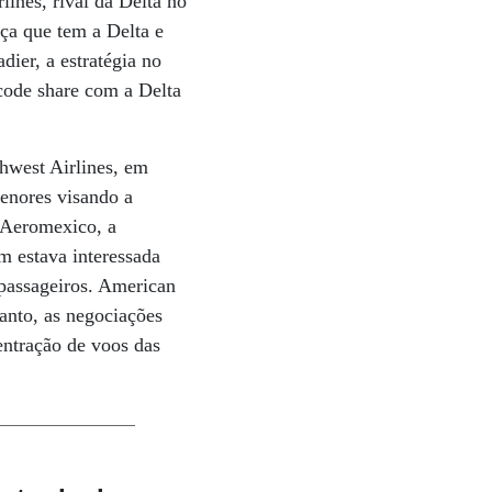
lines, rival da Delta no
ça que tem a Delta e
er, a estratégia no
code share com a Delta
hwest Airlines, em
menores visando a
 Aeromexico, a
m estava interessada
passageiros. American
anto, as negociações
entração de voos das