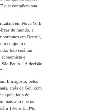
 777 que compõem sua
 da Latam em Nova York
aéreas do mundo, a
mportantes em Detroit,
 um conjunto e
undo. Isso será um
, economista e
m São Paulo. “A decisão
.”
am. Em agosto, pelos
nais, atrás da Gol, com
eu pela fatia de
to mais alto que os
 detêm 18% e 13,3%,