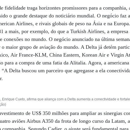
 fidelidade traga horizontes promissores para a companhia, 
ido o grande destaque do noticiário mundial. O negócio faz a
erican Airlines, e rivais globais de peso na Ásia e na Europa
31 a mais, por exemplo, do que a Turkish Airlines, a empres
de conexões no mundo. O negócio anunciado na última seman
r o maior grupo de aviação do mundo. A Delta já detém parti
o, Air France-KLM, China Eastern, Korean Air e Virgin Atl
o para a compra de uma fatia da Alitalia. Agora, a american
 “A Delta buscou um parceiro que agregasse a ela conectivida
r.
Enrique Cueto, afirma que aliança com a Delta aumenta a conectividade e fortal
ção)
investimento de US$ 350 milhões para ampliar as sinergias co
quatro aviões Airbus A350 da frota de longo curso da Latam, a
à companhia. Segundo Cadier, o ajuste será fundamental para 