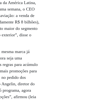
a da América Latina,
e uma semana, o CEO
 aviação: a venda de
damente R$ 8 bilhões),
rto maior do segmento
exterior”, disse o
 a mesma marca já
bora seja uma
as regras para acúmulo
r mais promoções para
e no pedido dos
 Angelin, diretor do
ó programa, agora
oções”, afirmou (leia