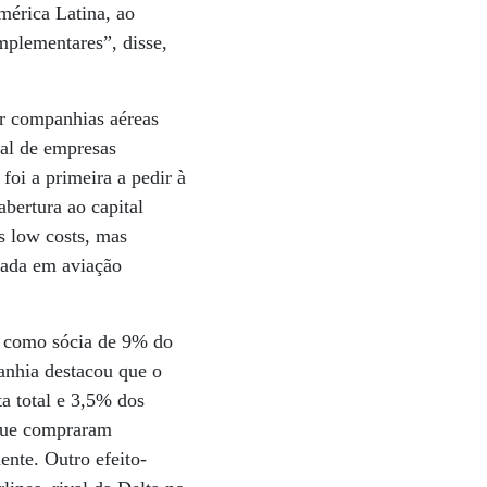
mérica Latina, ao
mplementares”, disse,
r companhias aéreas
tal de empresas
foi a primeira a pedir à
abertura ao capital
s low costs, mas
zada em aviação
a como sócia de 9% do
anhia destacou que o
a total e 3,5% dos
 que compraram
ente. Outro efeito-