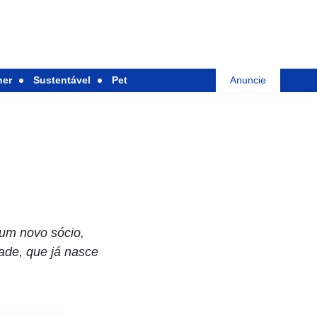
her
Sustentável
Pet
Anuncie
um novo sócio,
ade, que já nasce