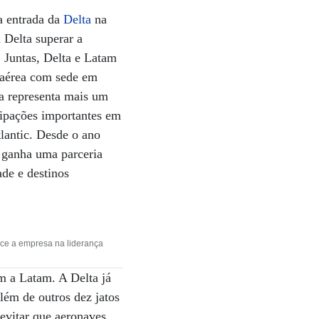
a entrada da
Delta
na
 Delta superar a
. Juntas, Delta e Latam
a aérea com sede em
a representa mais um
cipações importantes em
antic. Desde o ano
a ganha uma parceria
de e destinos
ece a empresa na liderança
m a Latam. A Delta já
lém de outros dez jatos
evitar que aeronaves