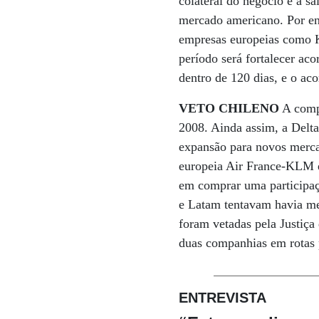
colateral do negócio é a s
mercado americano. Por en
empresas europeias como K
período será fortalecer ac
dentro de 120 dias, e o ac
VETO CHILENO
A compr
2008. Ainda assim, a Delta
expansão para novos merc
europeia Air France-KLM e
em comprar uma participaç
e Latam tentavam havia me
foram vetadas pela Justiça
duas companhias em rotas 
ENTREVISTA