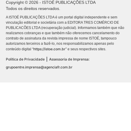
Copyright © 2026 - ISTOÉ PUBLICAÇÕES LTDA
Todos os direitos reservados.
A ISTOÉ PUBLICAÇÕES LTDA é um portal digital independente e sem
vinculação editorial e societária com a EDITORA TRES COMÉRCIO DE
PUBLICACÕES LTDA (recuperação judicial). Informamos também que não
realizamos cobranças e que também não oferecemos cancelamento do
contrato de assinatura da revista impressa de nome ISTOÉ, tampouco
autorizamos terceiros a fazê-lo, nos responsabilizamos apenas pelo
https://istoe.com.br
conteúdo digital “
” e seus respectivos sites.
|
Política de Privacidade
Assessoria de Imprensa:
grupoentre.imprensa@agenciafr.com.br