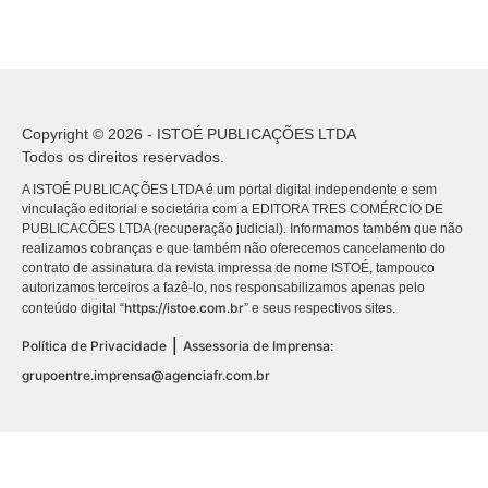
Copyright © 2026 - ISTOÉ PUBLICAÇÕES LTDA
Todos os direitos reservados.
A ISTOÉ PUBLICAÇÕES LTDA é um portal digital independente e sem
vinculação editorial e societária com a EDITORA TRES COMÉRCIO DE
PUBLICACÕES LTDA (recuperação judicial). Informamos também que não
realizamos cobranças e que também não oferecemos cancelamento do
contrato de assinatura da revista impressa de nome ISTOÉ, tampouco
autorizamos terceiros a fazê-lo, nos responsabilizamos apenas pelo
https://istoe.com.br
conteúdo digital “
” e seus respectivos sites.
|
Política de Privacidade
Assessoria de Imprensa:
grupoentre.imprensa@agenciafr.com.br