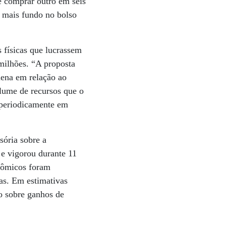
 comprar outro em seis
a mais fundo no bolso
 físicas que lucrassem
milhões. “A proposta
uena em relação ao
olume de recursos que o
 periodicamente em
sória sobre a
e vigorou durante 11
nômicos foram
cas. Em estimativas
o sobre ganhos de