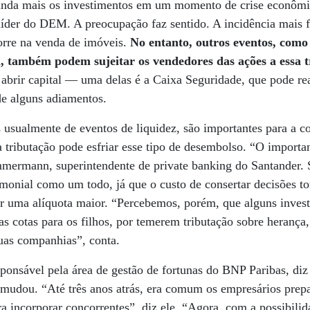
 ainda mais os investimentos em um momento de crise econômi
íder do DEM. A preocupação faz sentido. A incidência mais 
orre na venda de imóveis.
No entanto, outros eventos, como 
 também podem sujeitar os vendedores das ações a essa 
brir capital — uma delas é a Caixa Seguridade, que pode rea
de alguns adiamentos.
usualmente de eventos de liquidez, são importantes para a co
 tributação pode esfriar esse tipo de desembolso. “O importan
mermann, superintendente de private banking do Santander. S
rimonial como um todo, já que o custo de consertar decisões t
r uma alíquota maior. “Percebemos, porém, que alguns investi
s cotas para os filhos, por temerem tributação sobre herança,
uas companhias”, conta.
nsável pela área de gestão de fortunas do BNP Paribas, diz 
s mudou. “Até três anos atrás, era comum os empresários pre
a incorporar concorrentes”, diz ele. “Agora, com a possibili