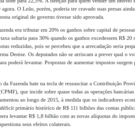
da sobe para 22,5%. A isenção para quem vender um imóvel e
 agora. O Leão, porém, poderia ter cravado suas presas aind
posta original do governo tivesse sido aprovada.
azenda era tributar em 20% os ganhos sobre capital de pessoas
 taxa saltaria para 30% quando os ganhos excedessem R$ 20 
uotas reduzidas, pois se percebeu que a arrecadação seria peq
firma Denise. Os deputados não se arriscam a prever qual o v
ara poderá levantar. Propostas de aumentar impostos surgem
o da Fazenda bate na tecla de ressuscitar a Contribuição Provi
CPMF), que incide sobre quase todas as operações bancárias 
umentou ao longo de 2015, à medida que os indicadores eco
déficit primário histórico de R$ 111 bilhões das contas públi
pera levantar R$ 1,8 bilhão com as novas alíquotas do impost
questiona seus efeitos colaterais.