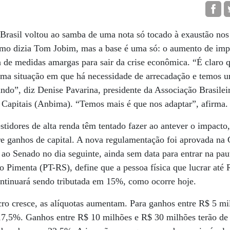
Brasil voltou ao samba de uma nota só tocado à exaustão nos
omo dizia Tom Jobim, mas a base é uma só: o aumento de impo
ta de medidas amargas para sair da crise econômica. “É claro 
 uma situação em que há necessidade de arrecadação e temos 
do”, diz Denise Pavarina, presidente da Associação Brasilei
 Capitais (Anbima). “Temos mais é que nos adaptar”, afirma.
stidores de alta renda têm tentado fazer ao antever o impacto
e ganhos de capital. A nova regulamentação foi aprovada na
u ao Senado no dia seguinte, ainda sem data para entrar na pau
lo Pimenta (PT-RS), define que a pessoa física que lucrar até
ontinuará sendo tributada em 15%, como ocorre hoje.
ro cresce, as alíquotas aumentam. Para ganhos entre R$ 5 mi
17,5%. Ganhos entre R$ 10 milhões e R$ 30 milhões terão de