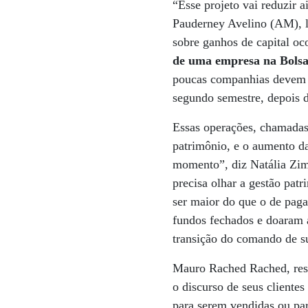
“Esse projeto vai reduzir
Pauderney Avelino (AM), l
sobre ganhos de capital oc
de uma empresa na Bolsa,
poucas companhias devem a
segundo semestre, depois 
Essas operações, chamadas 
patrimônio, e o aumento da
momento”, diz Natália Zim
precisa olhar a gestão pat
ser maior do que o de paga
fundos fechados e doaram a
transição do comando de s
Mauro Rached Rached, respo
o discurso de seus cliente
para serem vendidas ou par