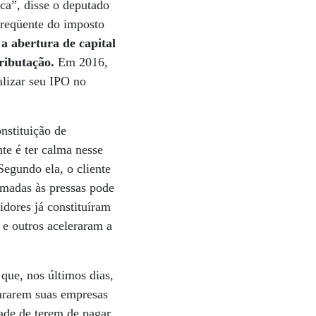
ca”, disse o deputado
freqüente do imposto
a abertura de capital
tributação.
Em 2016,
lizar seu IPO no
nstituição de
te é ter calma nesse
egundo ela, o cliente
omadas às pressas pode
dores já constituíram
 e outros aceleraram a
que, nos últimos dias,
pararem suas empresas
dade de terem de pagar