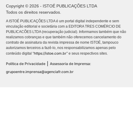
Copyright © 2026 - ISTOÉ PUBLICAÇÕES LTDA
Todos os direitos reservados.
A ISTOÉ PUBLICAÇÕES LTDA é um portal digital independente e sem
vinculação editorial e societária com a EDITORA TRES COMÉRCIO DE
PUBLICACÕES LTDA (recuperação judicial). Informamos também que não
realizamos cobranças e que também não oferecemos cancelamento do
contrato de assinatura da revista impressa de nome ISTOÉ, tampouco
autorizamos terceiros a fazê-lo, nos responsabilizamos apenas pelo
https://istoe.com.br
conteúdo digital “
” e seus respectivos sites.
|
Política de Privacidade
Assessoria de Imprensa:
grupoentre.imprensa@agenciafr.com.br