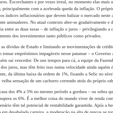
uros. Escorchantes e por vezes irreal, no momento elas mais 
r, principalmente com a acelerada queda da inflação. O própri
 os índices inflacionários que devem balizar o mercado neste
nte animadores. No atual contexto abre-se gradativamente e 
ia entre as duas taxas – de inflação e juros – privilegiando a 
imento dos investimentos tanto públicos como privados.
as dívidas de Estado e limitando as movimentações de crédit
em tomar empréstimos impagáveis nesse patamar – o Governo
uém sai vencedor. De uns tempos para cá, a equipe da Fazenda
dos juros, mas têm feito isso numa velocidade ainda aquém d
te, da última baixa da ordem de 1%, fixando a Selic no níve
 velha sensação de um cachorro correndo atrás do próprio rab
 casa dos 4% a 5% no mesmo período a gordura – ou sobra qu
– supera os 6%. É a melhor coisa do mundo viver de renda co
enário têm tal potencial de rentabilidade garantida. Após a h
 em desabalada carreira, a moderação na alta de preços se t