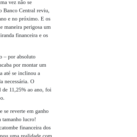
uma vez não se
o Banco Central reviu,
 ano e no próximo. E os
de maneira perigosa um
ciranda financeira e os
o – por absoluto
 acaba por montar um
 até se inclinou a
a necessária. O
l de 11,25% ao ano, foi
o.
e se reverte em ganho
m tamanho lucro!
ecatombe financeira dos
ornou uma realidade com