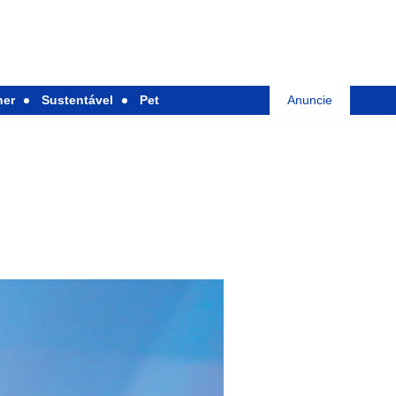
her
Sustentável
Pet
Anuncie