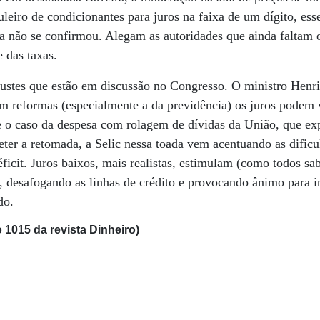
leiro de condicionantes para juros na faixa de um dígito, ess
ta não se confirmou. Alegam as autoridades que ainda faltam 
 das taxas.
ajustes que estão em discussão no Congresso. O ministro Henri
m reformas (especialmente a da previdência) os juros podem v
 o caso da despesa com rolagem de dívidas da União, que exp
er a retomada, a Selic nessa toada vem acentuando as dificu
icit. Juros baixos, mais realistas, estimulam (como todos sab
a, desafogando as linhas de crédito e provocando ânimo para i
do.
 1015 da revista Dinheiro)