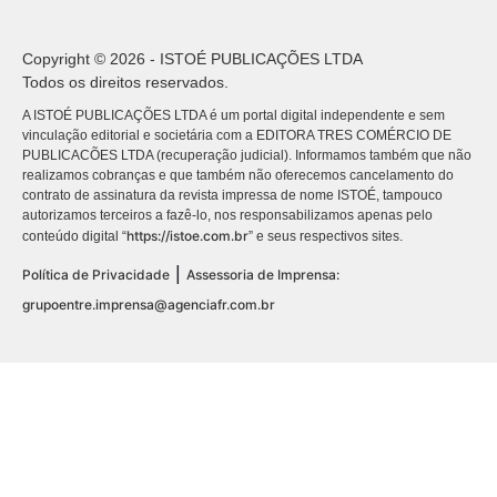
Copyright © 2026 - ISTOÉ PUBLICAÇÕES LTDA
Todos os direitos reservados.
A ISTOÉ PUBLICAÇÕES LTDA é um portal digital independente e sem
vinculação editorial e societária com a EDITORA TRES COMÉRCIO DE
PUBLICACÕES LTDA (recuperação judicial). Informamos também que não
realizamos cobranças e que também não oferecemos cancelamento do
contrato de assinatura da revista impressa de nome ISTOÉ, tampouco
autorizamos terceiros a fazê-lo, nos responsabilizamos apenas pelo
https://istoe.com.br
conteúdo digital “
” e seus respectivos sites.
|
Política de Privacidade
Assessoria de Imprensa:
grupoentre.imprensa@agenciafr.com.br