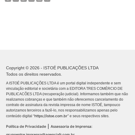
Copyright © 2026 - ISTOÉ PUBLICAÇÕES LTDA
Todos os direitos reservados.
A ISTOÉ PUBLICAÇÕES LTDA é um portal digital independente e sem
vinculação editorial e societária com a EDITORA TRES COMÉRCIO DE
PUBLICACÕES LTDA (recuperação judicial). Informamos também que não
realizamos cobranças e que também não oferecemos cancelamento do
contrato de assinatura da revista impressa de nome ISTOÉ, tampouco
autorizamos terceiros a fazê-lo, nos responsabilizamos apenas pelo
https://istoe.com.br
conteúdo digital “
” e seus respectivos sites.
|
Política de Privacidade
Assessoria de Imprensa:
grupoentre.imprensa@agenciafr.com.br