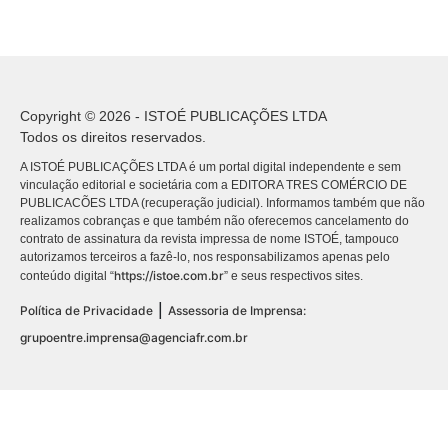
Copyright © 2026 - ISTOÉ PUBLICAÇÕES LTDA
Todos os direitos reservados.
A ISTOÉ PUBLICAÇÕES LTDA é um portal digital independente e sem
vinculação editorial e societária com a EDITORA TRES COMÉRCIO DE
PUBLICACÕES LTDA (recuperação judicial). Informamos também que não
realizamos cobranças e que também não oferecemos cancelamento do
contrato de assinatura da revista impressa de nome ISTOÉ, tampouco
autorizamos terceiros a fazê-lo, nos responsabilizamos apenas pelo
https://istoe.com.br
conteúdo digital “
” e seus respectivos sites.
|
Política de Privacidade
Assessoria de Imprensa:
grupoentre.imprensa@agenciafr.com.br