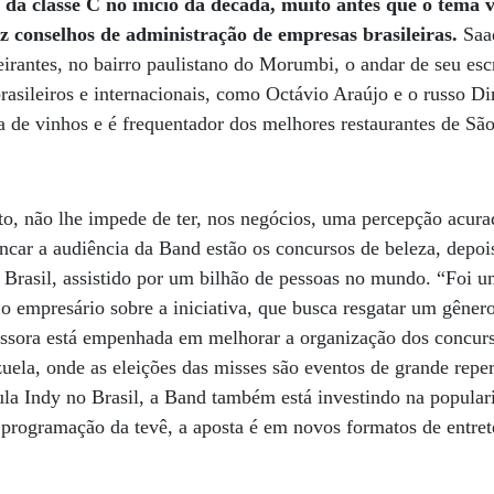
l da classe C no início da década, muito antes que o tema 
ez conselhos de administração de empresas brasileiras.
Saa
irantes, no bairro paulistano do Morumbi, o andar de seu escr
brasileiros e internacionais, como Octávio Araújo e o russo Di
 de vinhos e é frequentador dos melhores restaurantes de Sã
nto, não lhe impede de ter, nos negócios, uma percepção acura
ancar a audiência da Band estão os concursos de beleza, depoi
Brasil, assistido por um bilhão de pessoas no mundo. “Foi u
 o empresário sobre a iniciativa, que busca resgatar um gêne
issora está empenhada em melhorar a organização dos concurs
ela, onde as eleições das misses são eventos de grande rep
la Indy no Brasil, a Band também está investindo na popular
a programação da tevê, a aposta é em novos formatos de entre