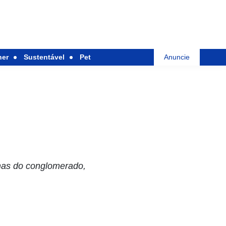
her
Sustentável
Pet
Anuncie
mas do conglomerado,