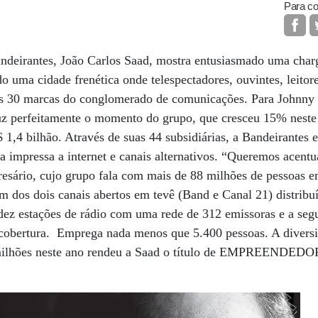
Para co
deirantes, João Carlos Saad, mostra entusiasmado uma cha
do uma cidade frenética onde telespectadores, ouvintes, leitore
s 30 marcas do conglomerado de comunicações. Para Johnny
uz perfeitamente o momento do grupo, que cresceu 15% neste
1,4 bilhão. Através de suas 44 subsidiárias, a Bandeirantes 
a impressa a internet e canais alternativos. “Queremos acentua
esário, cujo grupo fala com mais de 88 milhões de pessoas e
 dos dois canais abertos em tevê (Band e Canal 21) distribu
 dez estações de rádio com uma rede de 312 emissoras e a se
 cobertura. Emprega nada menos que 5.400 pessoas. A diversi
 milhões neste ano rendeu a Saad o título de EMPREENDE