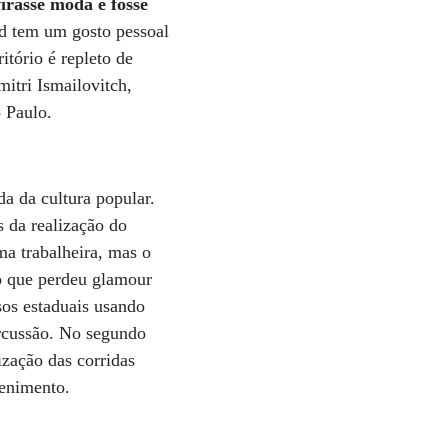
virasse moda e fosse
d tem um gosto pessoal
itório é repleto de
mitri Ismailovitch,
o Paulo.
da da cultura popular.
s da realização do
ma trabalheira, mas o
ro que perdeu glamour
os estaduais usando
ercussão. No segundo
ização das corridas
tenimento.