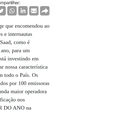
mpartilhar:
rge que encomendou ao
s e internautas
 Saad, como é
 ano, para um
está investindo em
r nossa característica
m todo o País. Os
ídos por 100 emissoras
gunda maior operadora
ficação nos
DOR DO ANO na