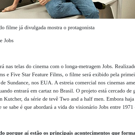
 do filme já divulgada mostra o protagonista
e Jobs
ará nas telas do cinema com o longa-metragem Jobs. Realizad
 e Five Star Feature Films, o filme será exibido pela primei
a de Sundance, nos EUA. A estreia comercial nos cinemas amer
uando entrará em cartaz no Brasil. O projeto está cercado de 
on Kutcher, da série de tevê Two and a half men. Embora haj
ue se sabe é que abordará a vida do visionário Jobs entre 1971
hido porque aí estão os principais acontecimentos que for