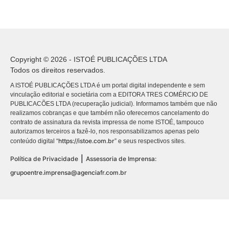
Copyright © 2026 - ISTOÉ PUBLICAÇÕES LTDA
Todos os direitos reservados.
A ISTOÉ PUBLICAÇÕES LTDA é um portal digital independente e sem
vinculação editorial e societária com a EDITORA TRES COMÉRCIO DE
PUBLICACÕES LTDA (recuperação judicial). Informamos também que não
realizamos cobranças e que também não oferecemos cancelamento do
contrato de assinatura da revista impressa de nome ISTOÉ, tampouco
autorizamos terceiros a fazê-lo, nos responsabilizamos apenas pelo
https://istoe.com.br
conteúdo digital “
” e seus respectivos sites.
|
Política de Privacidade
Assessoria de Imprensa:
grupoentre.imprensa@agenciafr.com.br