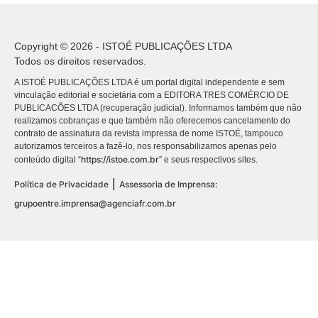
Copyright © 2026 - ISTOÉ PUBLICAÇÕES LTDA
Todos os direitos reservados.
A ISTOÉ PUBLICAÇÕES LTDA é um portal digital independente e sem
vinculação editorial e societária com a EDITORA TRES COMÉRCIO DE
PUBLICACÕES LTDA (recuperação judicial). Informamos também que não
realizamos cobranças e que também não oferecemos cancelamento do
contrato de assinatura da revista impressa de nome ISTOÉ, tampouco
autorizamos terceiros a fazê-lo, nos responsabilizamos apenas pelo
https://istoe.com.br
conteúdo digital “
” e seus respectivos sites.
|
Política de Privacidade
Assessoria de Imprensa:
grupoentre.imprensa@agenciafr.com.br