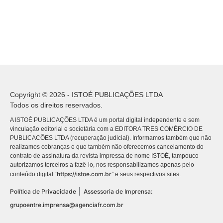
Copyright © 2026 - ISTOÉ PUBLICAÇÕES LTDA
Todos os direitos reservados.
A ISTOÉ PUBLICAÇÕES LTDA é um portal digital independente e sem
vinculação editorial e societária com a EDITORA TRES COMÉRCIO DE
PUBLICACÕES LTDA (recuperação judicial). Informamos também que não
realizamos cobranças e que também não oferecemos cancelamento do
contrato de assinatura da revista impressa de nome ISTOÉ, tampouco
autorizamos terceiros a fazê-lo, nos responsabilizamos apenas pelo
https://istoe.com.br
conteúdo digital “
” e seus respectivos sites.
|
Política de Privacidade
Assessoria de Imprensa:
grupoentre.imprensa@agenciafr.com.br