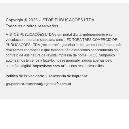
Copyright © 2026 - ISTOÉ PUBLICAÇÕES LTDA
Todos os direitos reservados.
A ISTOÉ PUBLICAÇÕES LTDA é um portal digital independente e sem
vinculação editorial e societária com a EDITORA TRES COMÉRCIO DE
PUBLICACÕES LTDA (recuperação judicial). Informamos também que não
realizamos cobranças e que também não oferecemos cancelamento do
contrato de assinatura da revista impressa de nome ISTOÉ, tampouco
autorizamos terceiros a fazê-lo, nos responsabilizamos apenas pelo
https://istoe.com.br
conteúdo digital “
” e seus respectivos sites.
|
Política de Privacidade
Assessoria de Imprensa:
grupoentre.imprensa@agenciafr.com.br