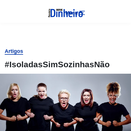
Menu
Artigos
#IsoladasSimSozinhasNão