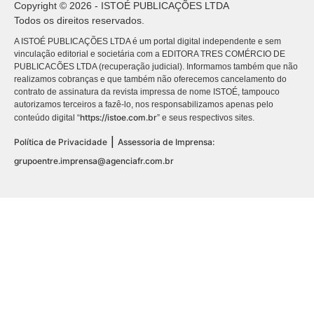
Copyright © 2026 - ISTOÉ PUBLICAÇÕES LTDA
Todos os direitos reservados.
A ISTOÉ PUBLICAÇÕES LTDA é um portal digital independente e sem
vinculação editorial e societária com a EDITORA TRES COMÉRCIO DE
PUBLICACÕES LTDA (recuperação judicial). Informamos também que não
realizamos cobranças e que também não oferecemos cancelamento do
contrato de assinatura da revista impressa de nome ISTOÉ, tampouco
autorizamos terceiros a fazê-lo, nos responsabilizamos apenas pelo
https://istoe.com.br
conteúdo digital “
” e seus respectivos sites.
|
Política de Privacidade
Assessoria de Imprensa:
grupoentre.imprensa@agenciafr.com.br