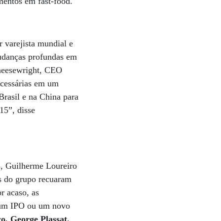
imentos em fast-food.
 varejista mundial e
mudanças profundas em
Cheesewright, CEO
cessárias em um
rasil e na China para
15”, disse
, Guilherme Loureiro
s do grupo recuaram
 acaso, as
 um IPO ou um novo
ço, George Plassat,