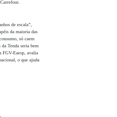
 Carrefour.
anhos de escala”,
apéis da maioria das
o consumo, só caem
a da Tenda seria bem
a FGV-Eaesp, avalia
acional, o que ajuda