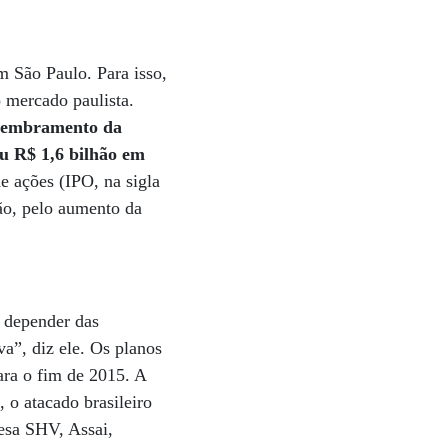
m São Paulo. Para isso,
 mercado paulista.
smembramento da
ou R$ 1,6 bilhão em
de ações (IPO, na sigla
tão, pelo aumento da
 depender das
a”, diz ele. Os planos
ara o fim de 2015. A
 o atacado brasileiro
esa SHV, Assai,