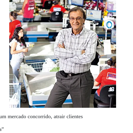
m mercado concorrido, atrair clientes
a”