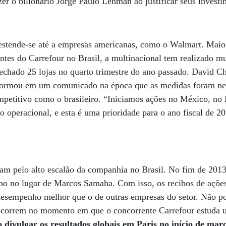
er o bilionário Jorge Paulo Lehman ao justificar seus invest
estende-se até a empresas americanas, como o Walmart. Maior
ntes do Carrefour no Brasil, a multinacional tem realizado 
fechado 25 lojas no quarto trimestre do ano passado. David 
formou em um comunicado na época que as medidas foram ne
petitivo como o brasileiro. “Iniciamos ações no México, no B
operacional, e esta é uma prioridade para o ano fiscal de 20
 pelo alto escalão da companhia no Brasil. No fim de 2013
po no lugar de Marcos Samaha. Com isso, os recibos de açõe
empenho melhor que o de outras empresas do setor. Não por
correm no momento em que o concorrente Carrefour estuda
 divulgar os resultados globais em Paris no início de mar