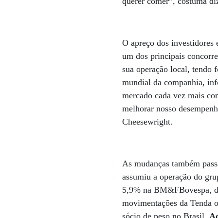
querer comer”, costuma diz
O apreço dos investidores 
um dos principais concorre
sua operação local, tendo 
mundial da companhia, in
mercado cada vez mais com
melhorar nosso desempenho 
Cheesewright.
As mudanças também passam
assumiu a operação do gru
5,9% na BM&FBovespa, des
movimentações da Tenda o
sócio de peso no Brasil.
Ao