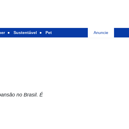
her
Sustentável
Pet
Anuncie
pansão no Brasil. É