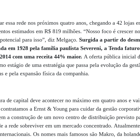
r essa rede nos próximos quatro anos, chegando a 42 lojas e
entos estimados em R$ 819 milhões. “Nosso foco é crescer no
potencial para isso”, diz Melgaço.
Surgida a partir do de
ada em 1928 pela família paulista Severeni, a Tenda fatur
r 2014 com uma receita 44% maior.
A oferta pública inicial 
imo estágio de uma estratégia que passa pela evolução da ges
ns e pela expansão física da companhia.
ra de capital deve acontecer no máximo em quatro anos e vai
contratamos a Ernst & Young para cuidar da gestão corporativ
m a construção de um novo centro de distribuição previsto p
de a rede sobreviver em um mercado concentrado. Atualmente,
 internacionais. Os nomes mais famosos são Makro, da holand