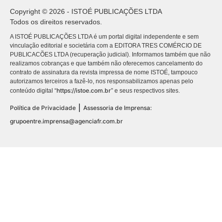
Copyright © 2026 - ISTOÉ PUBLICAÇÕES LTDA
Todos os direitos reservados.
A ISTOÉ PUBLICAÇÕES LTDA é um portal digital independente e sem
vinculação editorial e societária com a EDITORA TRES COMÉRCIO DE
PUBLICACÕES LTDA (recuperação judicial). Informamos também que não
realizamos cobranças e que também não oferecemos cancelamento do
contrato de assinatura da revista impressa de nome ISTOÉ, tampouco
autorizamos terceiros a fazê-lo, nos responsabilizamos apenas pelo
https://istoe.com.br
conteúdo digital “
” e seus respectivos sites.
|
Política de Privacidade
Assessoria de Imprensa:
grupoentre.imprensa@agenciafr.com.br