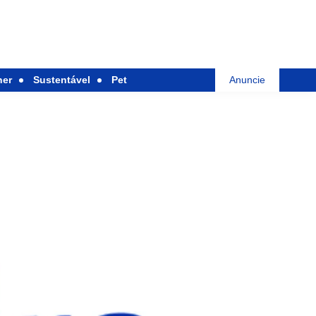
her
Sustentável
Pet
Anuncie